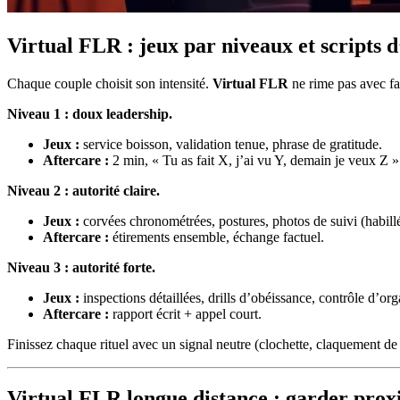
Virtual FLR : jeux par niveaux et scripts d
Chaque couple choisit son intensité.
Virtual FLR
ne rime pas avec fa
Niveau 1 : doux leadership.
Jeux :
service boisson, validation tenue, phrase de gratitude.
Aftercare :
2 min, « Tu as fait X, j’ai vu Y, demain je veux Z »
Niveau 2 : autorité claire.
Jeux :
corvées chronométrées, postures, photos de suivi (habillé
Aftercare :
étirements ensemble, échange factuel.
Niveau 3 : autorité forte.
Jeux :
inspections détaillées, drills d’obéissance, contrôle d’or
Aftercare :
rapport écrit + appel court.
Finissez chaque rituel avec un signal neutre (clochette, claquement de
Virtual FLR longue distance : garder proxi