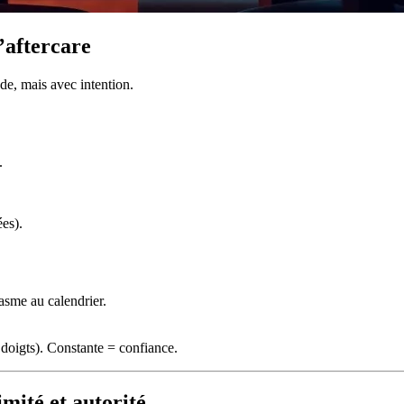
’aftercare
de, mais avec intention.
.
es).
gasme au calendrier.
 doigts). Constante = confiance.
mité et autorité