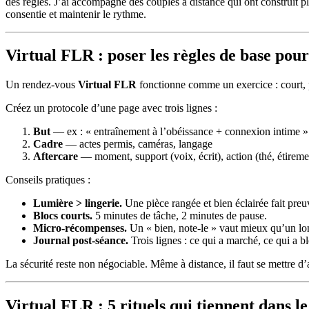
des règles. J’ai accompagné des couples à distance qui ont construit pl
consentie et maintenir le rythme.
Virtual FLR : poser les règles de base pour
Un rendez-vous
Virtual FLR
fonctionne comme un exercice : court, pr
Créez un protocole d’une page avec trois lignes :
But
— ex : « entraînement à l’obéissance + connexion intime »
Cadre
— actes permis, caméras, langage
Aftercare
— moment, support (voix, écrit), action (thé, étireme
Conseils pratiques :
Lumière > lingerie.
Une pièce rangée et bien éclairée fait preu
Blocs courts.
5 minutes de tâche, 2 minutes de pause.
Micro-récompenses.
Un « bien, note-le » vaut mieux qu’un lo
Journal post-séance.
Trois lignes : ce qui a marché, ce qui a 
La sécurité reste non négociable. Même à distance, il faut se mettre d
Virtual FLR : 5 rituels qui tiennent dans l