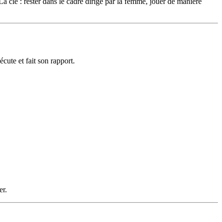
La clé : rester dans le cadre dirigé par la femme, jouer de manière
cute et fait son rapport.
er.