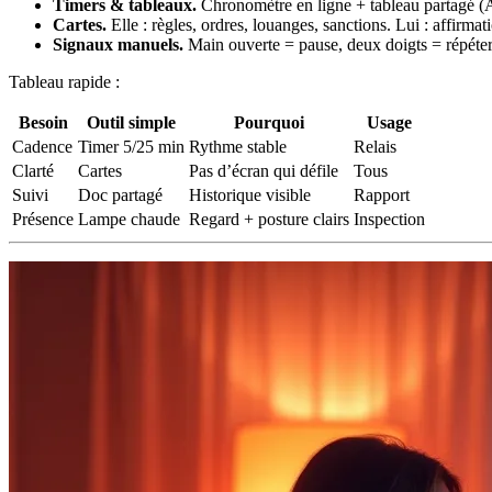
Timers & tableaux.
Chronomètre en ligne + tableau partagé (À
Cartes.
Elle : règles, ordres, louanges, sanctions. Lui : affirmat
Signaux manuels.
Main ouverte = pause, deux doigts = répéter
Tableau rapide :
Besoin
Outil simple
Pourquoi
Usage
Cadence
Timer 5/25 min
Rythme stable
Relais
Clarté
Cartes
Pas d’écran qui défile
Tous
Suivi
Doc partagé
Historique visible
Rapport
Présence
Lampe chaude
Regard + posture clairs
Inspection