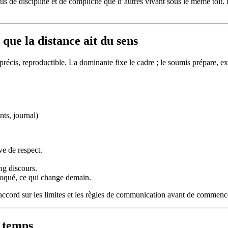
us de discipline et de complicité que d’autres vivant sous le même toit. 
 que la distance ait du sens
écis, reproductible. La dominante fixe le cadre ; le soumis prépare, exé
nts, journal)
ve de respect.
ng discours.
bloqué, ce qui change demain.
’accord sur les limites et les règles de communication avant de commenc
e temps