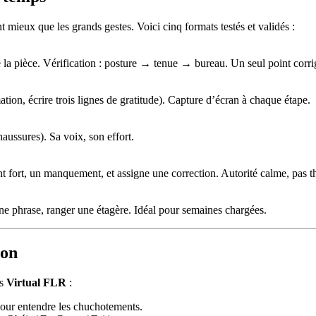
t mieux que les grands gestes. Voici cinq formats testés et validés :
de la pièce. Vérification : posture → tenue → bureau. Un seul point corr
tion, écrire trois lignes de gratitude). Capture d’écran à chaque étape.
chaussures). Sa voix, son effort.
nt fort, un manquement, et assigne une correction. Autorité calme, pas th
r une phrase, ranger une étagère. Idéal pour semaines chargées.
ion
us
Virtual FLR
:
ur entendre les chuchotements.